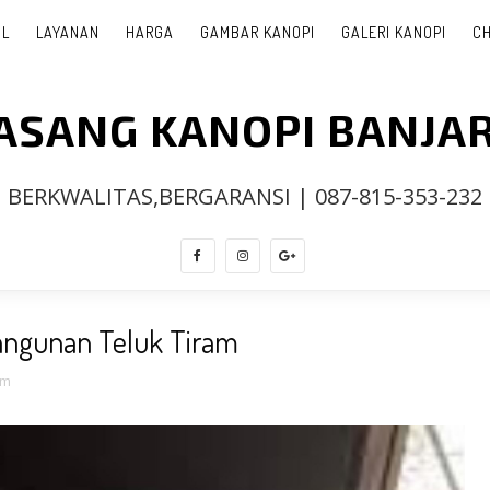
IL
LAYANAN
HARGA
GAMBAR KANOPI
GALERI KANOPI
CH
PASANG KANOPI BANJA
BERKWALITAS,BERGARANSI | 087-815-353-232
angunan Teluk Tiram
am