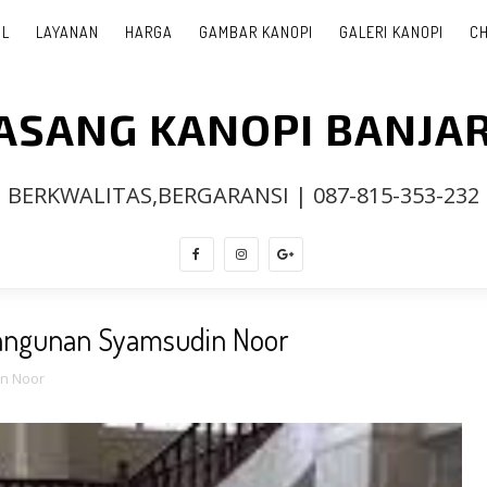
IL
LAYANAN
HARGA
GAMBAR KANOPI
GALERI KANOPI
CH
PASANG KANOPI BANJA
BERKWALITAS,BERGARANSI | 087-815-353-232
angunan Syamsudin Noor
n Noor