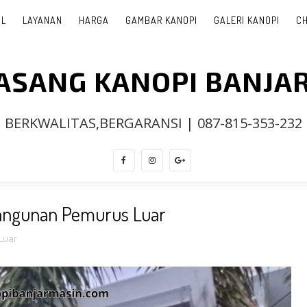
IL
LAYANAN
HARGA
GAMBAR KANOPI
GALERI KANOPI
CH
PASANG KANOPI BANJA
BERKWALITAS,BERGARANSI | 087-815-353-232
angunan Pemurus Luar
Luar