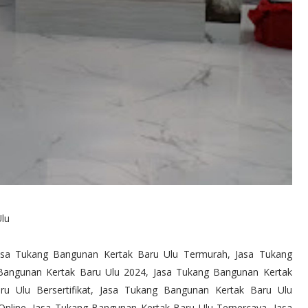
lu
asa Tukang Bangunan Kertak Baru Ulu Termurah, Jasa Tukang
 Bangunan Kertak Baru Ulu 2024, Jasa Tukang Bangunan Kertak
u Ulu Bersertifikat, Jasa Tukang Bangunan Kertak Baru Ulu
Online, Jasa Tukang Bangunan Kertak Baru Ulu Terpercaya, Jasa