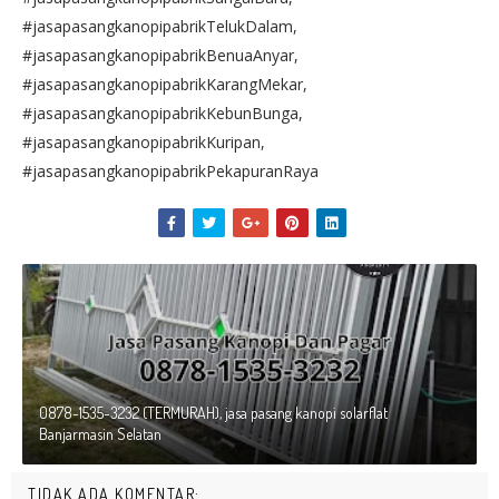
#jasapasangkanopipabrikTelukDalam,
#jasapasangkanopipabrikBenuaAnyar,
#jasapasangkanopipabrikKarangMekar,
#jasapasangkanopipabrikKebunBunga,
#jasapasangkanopipabrikKuripan,
#jasapasangkanopipabrikPekapuranRaya
0878-1535-3232 (TERMURAH), jasa pasang kanopi solarflat
Banjarmasin Selatan
TIDAK ADA KOMENTAR: