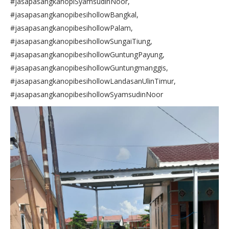
#jasapasangkanopiSyamsudinNoor,
#jasapasangkanopibesihollowBangkal,
#jasapasangkanopibesihollowPalam,
#jasapasangkanopibesihollowSungaiTiung,
#jasapasangkanopibesihollowGuntungPayung,
#jasapasangkanopibesihollowGuntungmanggis,
#jasapasangkanopibesihollowLandasanUlinTimur,
#jasapasangkanopibesihollowSyamsudinNoor