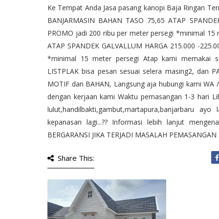
Ke Tempat Anda Jasa pasang kanopi Baja Ringan T
BANJARMASIN BAHAN TASO 75,65 ATAP SPANDEK G
PROMO jadi 200 ribu per meter persegi *minimal 15
ATAP SPANDEK GALVALLUM HARGA 215.000 -225.000
*minimal 15 meter persegi Atap kami memakai sp
LISTPLAK bisa pesan sesuai selera masing2, dan 
MOTIF dan BAHAN, Langsung aja hubungi kami WA / 
dengan kerjaan kami Waktu pemasangan 1-3 hari Lih
lulut,handilbakti,gambut,martapura,banjarbaru ay
kepanasan lagi...?? Informasi lebih lanjut menge
BERGARANSI JIKA TERJADI MASALAH PEMASANGAN
Share This: