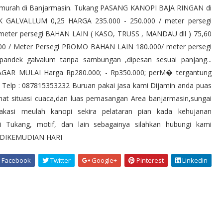
ermurah di Banjarmasin. Tukang PASANG KANOPI BAJA RINGAN di
ALVALLUM 0,25 HARGA 235.000 - 250.000 / meter persegi
 meter persegi BAHAN LAIN ( KASO, TRUSS , MANDAU dll ) 75,60
 / Meter Persegi PROMO BAHAN LAIN 180.000/ meter persegi
andek galvalum tanpa sambungan ,dipesan sesuai panjang...
PAGAR MULAI Harga Rp280.000; - Rp350.000; perM� tergantung
Telp : 087815353232 Buruan pakai jasa kami Dijamin anda puas
at situasi cuaca,dan luas pemasangan Area banjarmasin,sungai
o lakasi meulah kanopi sekira pelataran pian kada kehujanan
nai Tukang, motif, dan lain sebagainya silahkan hubungi kami
 DIKEMUDIAN HARI
Facebook
Twitter
Google+
Pinterest
Linkedin