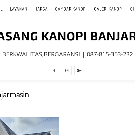
IL
LAYANAN
HARGA
GAMBAR KANOPI
GALERI KANOPI
CH
PASANG KANOPI BANJA
BERKWALITAS,BERGARANSI | 087-815-353-232
njarmasin