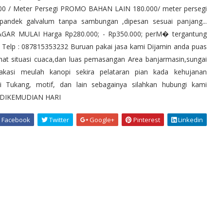
 / Meter Persegi PROMO BAHAN LAIN 180.000/ meter persegi
andek galvalum tanpa sambungan ,dipesan sesuai panjang...
PAGAR MULAI Harga Rp280.000; - Rp350.000; perM� tergantung
Telp : 087815353232 Buruan pakai jasa kami Dijamin anda puas
at situasi cuaca,dan luas pemasangan Area banjarmasin,sungai
o lakasi meulah kanopi sekira pelataran pian kada kehujanan
nai Tukang, motif, dan lain sebagainya silahkan hubungi kami
 DIKEMUDIAN HARI
Facebook
Twitter
Google+
Pinterest
Linkedin