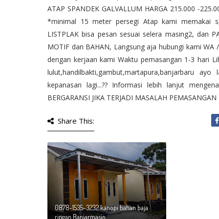
ATAP SPANDEK GALVALLUM HARGA 215.000 -225.000
*minimal 15 meter persegi Atap kami memakai sp
LISTPLAK bisa pesan sesuai selera masing2, dan 
MOTIF dan BAHAN, Langsung aja hubungi kami WA / 
dengan kerjaan kami Waktu pemasangan 1-3 hari Lih
lulut,handilbakti,gambut,martapura,banjarbaru ay
kepanasan lagi...?? Informasi lebih lanjut menge
BERGARANSI JIKA TERJADI MASALAH PEMASANGAN
Share This:
0878-1535-3232 kanopi bahan baja
ringan Banjarmasin