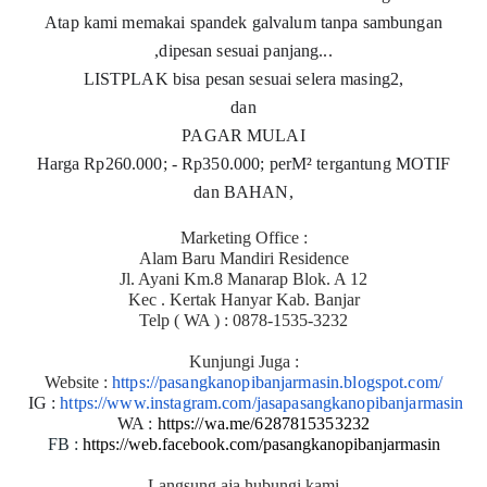
Atap kami memakai spandek galvalum tanpa sambungan
,dipesan sesuai panjang...
LISTPLAK bisa pesan sesuai selera masing2,
dan
PAGAR MULAI
Harga Rp260.000; - Rp350.000; perM² tergantung MOTIF
dan BAHAN,
Marketing Office :
Alam Baru Mandiri Residence
Jl. Ayani Km.8 Manarap Blok. A 12
Kec . Kertak Hanyar Kab. Banjar
Telp ( WA ) : 0878-1535-3232
Kunjungi Juga :
Website :
https://pasangkanopibanjarmasin.blogspot.com/
IG :
https://www.instagram.com/jasapasangkanopibanjarmasin
WA :
https://wa.me/6287815353232
FB :
https://web.facebook.com/pasangkanopibanjarmasin
Langsung aja hubungi kami