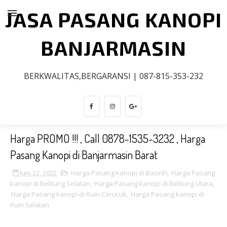
JASA PASANG KANOPI
BANJARMASIN
BERKWALITAS,BERGARANSI | 087-815-353-232
Harga PROMO !!! , Call 0878-1535-3232 , Harga
Pasang Kanopi di Banjarmasin Barat
Juni 22, 2022
Harga Pasang kanopi di Basirih
,
Harga Pasang
kanopi di Belitung Selatan
,
Harga Pasang kanopi di Belitung Utara
,
Harga Pasang kanopi di Kuin Cerucuk
,
Harga Pasang kanopi di
Kuin Selatan